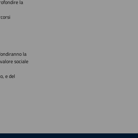
rofondire la
rcorsi
ofondiranno la
 valore sociale
o, e del