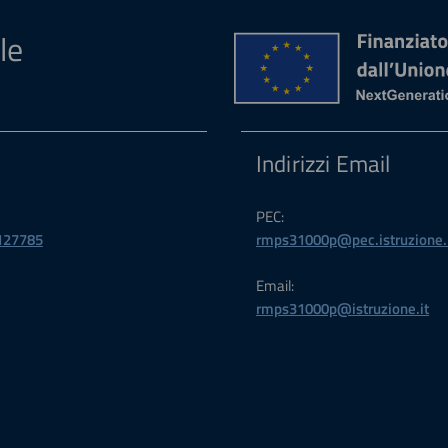
le
Indirizzi Email
PEC:
127785
rmps31000p@pec.istruzione.
Email:
rmps31000p@istruzione.it