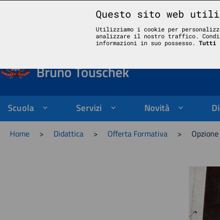
Questo sito web utili
Liceo Scientifico Statale Bruno Touschek - Grottaferrata - Roma
Utilizziamo i cookie per personalizz
analizzare il nostro traffico. Condi
Liceo Scientifico Stata
informazioni in suo possesso.
Tutti 
Bruno Touschek
Scuola
Servizi
Novità
Di
Home
>
Didattica
>
Offerta Formativa
>
Opzione