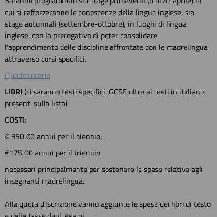
Saranno programmati sia stage primaverili (marzo-aprile) in
cui si rafforzeranno le conoscenze della lingua inglese, sia
stage autunnali (settembre-ottobre), in luoghi di lingua
inglese, con la prerogativa di poter consolidare
l’apprendimento delle discipline affrontate con le madrelingua
attraverso corsi specifici.
Quadro orario
LIBRI
(ci saranno testi specifici IGCSE oltre ai testi in italiano
presenti sulla lista)
COSTI:
€ 350,00 annui per il biennio;
€175,00 annui per il triennio
necessari principalmente per sostenere le spese relative agli
insegnanti madrelingua.
Alla quota d'iscrizione vanno aggiunte le spese dei libri di testo
e delle tasse degli esami.