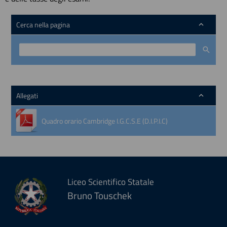
Cerca nella pagina
Allegati
Quadro orario Cambridge I.G.C.S.E (D.I.P.I.C)
Liceo Scientifico Statale
Bruno Touschek