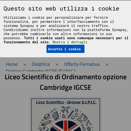
Liceo Scientifico Statale Bruno Touschek - Grottaferrata - Roma
Questo sito web utilizza i cookie
Utilizziamo i cookie per personalizzare per fornire
funzionalità, per permettere l'interfacciamento con il
sistema Synapsy e per analizzare il nostro traffico.
Condividiamo inoltre informazioni con la piattaforma Synapsy,
che potrebbe combinarle con altre informazioni in suo
possesso.
Tutti i cookie usati sono comunque necessari per il
Menu
funzionamento del sito
.
Mostra i dettagli
Accetta i cookie
Home
>
Didattica
>
Offerta Formativa
>
Opzione Cambridge IGCSE (D.I.P.I.C.)
Liceo Scientifico di Ordinamento opzione
Cambridge IGCSE