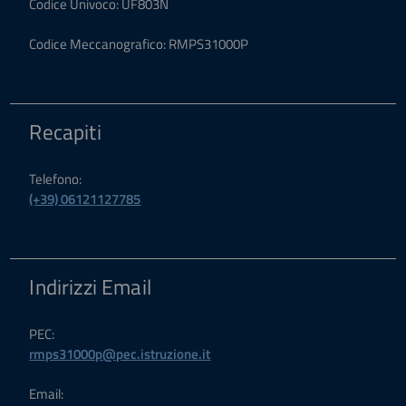
Codice Univoco: UF803N
Codice Meccanografico: RMPS31000P
Recapiti
Telefono:
(+39) 06121127785
Indirizzi Email
PEC:
rmps31000p@pec.istruzione.it
Email: