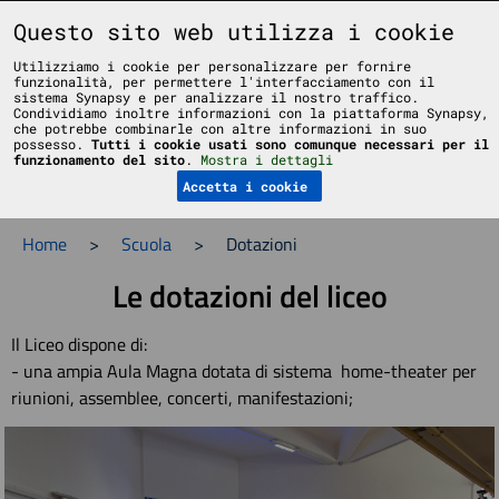
Liceo Scientifico Statale Bruno Touschek - Grottaferrata - Roma
Questo sito web utilizza i cookie
Utilizziamo i cookie per personalizzare per fornire
funzionalità, per permettere l'interfacciamento con il
sistema Synapsy e per analizzare il nostro traffico.
Condividiamo inoltre informazioni con la piattaforma Synapsy,
che potrebbe combinarle con altre informazioni in suo
possesso.
Tutti i cookie usati sono comunque necessari per il
Menu
funzionamento del sito
.
Mostra i dettagli
Accetta i cookie
Home
>
Scuola
>
Dotazioni
Le dotazioni del liceo
Il Liceo dispone di:
- una ampia Aula Magna dotata di sistema home-theater per
riunioni, assemblee, concerti, manifestazioni;