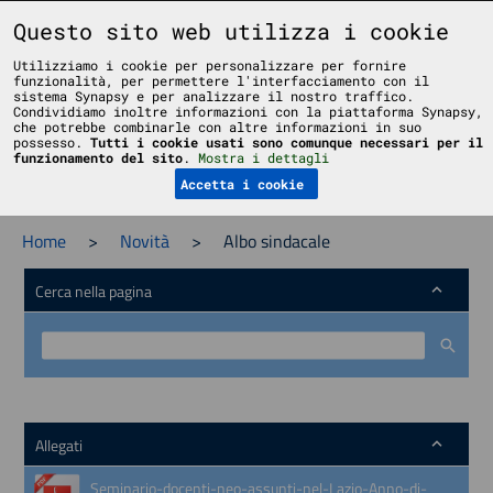
Liceo Scientifico Statale Bruno Touschek - Grottaferrata - Roma
Questo sito web utilizza i cookie
Utilizziamo i cookie per personalizzare per fornire
funzionalità, per permettere l'interfacciamento con il
sistema Synapsy e per analizzare il nostro traffico.
Condividiamo inoltre informazioni con la piattaforma Synapsy,
che potrebbe combinarle con altre informazioni in suo
possesso.
Tutti i cookie usati sono comunque necessari per il
Menu
funzionamento del sito
.
Mostra i dettagli
Accetta i cookie
Home
>
Novità
>
Albo sindacale
Cerca nella pagina
Allegati
Seminario-docenti-neo-assunti-nel-Lazio-Anno-di-