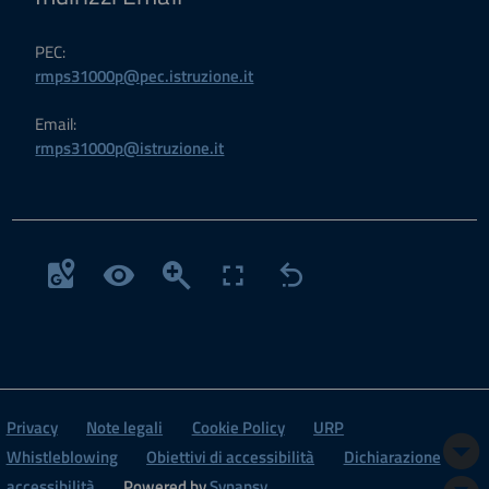
PEC:
rmps31000p@pec.istruzione.it
Email:
rmps31000p@istruzione.it
Privacy
Note legali
Cookie Policy
URP
Whistleblowing
Obiettivi di accessibilità
Dichiarazione
accessibilità
Powered by
Synapsy