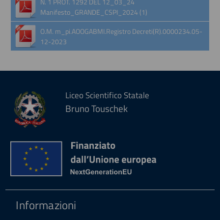
N. 1 PROT. 1292 DEL 12_03_24
Manifesto_GRANDE_CSPI_2024 (1)
O.M. m_pi.AOOGABMI.Registro Decreti(R).0000234.05-
12-2023
Liceo Scientifico Statale
Bruno Touschek
Informazioni