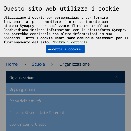
Liceo Scientifico Statale Bruno Touschek - Grottaferrata - Roma
Questo sito web utilizza i cookie
Utilizziamo i cookie per personalizzare per fornire
funzionalità, per permettere l'interfacciamento con il
sistema Synapsy e per analizzare il nostro traffico.
Condividiamo inoltre informazioni con la piattaforma Synapsy,
che potrebbe combinarle con altre informazioni in suo
possesso.
Tutti i cookie usati sono comunque necessari per il
Menu
funzionamento del sito
.
Mostra i dettagli
Accetta i cookie
Home
>
Scuola
>
Organizzazione
Organizzazione
Organigramma
Piano delle attività
Funzioni Strumentali e Referenti
Coordinatori di Classe