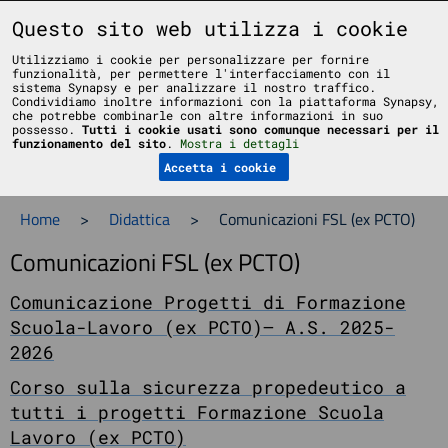
Liceo Scientifico Statale Bruno Touschek - Grottaferrata - Roma
Questo sito web utilizza i cookie
Utilizziamo i cookie per personalizzare per fornire
funzionalità, per permettere l'interfacciamento con il
sistema Synapsy e per analizzare il nostro traffico.
Condividiamo inoltre informazioni con la piattaforma Synapsy,
che potrebbe combinarle con altre informazioni in suo
possesso.
Tutti i cookie usati sono comunque necessari per il
Menu
funzionamento del sito
.
Mostra i dettagli
Accetta i cookie
Home
>
Didattica
>
Comunicazioni FSL (ex PCTO)
Comunicazioni FSL (ex PCTO)
Comunicazione Progetti di Formazione
Scuola-Lavoro (ex PCTO)– A.S. 2025-
2026
Corso sulla sicurezza propedeutico a
tutti i progetti Formazione Scuola
Lavoro (ex PCTO)