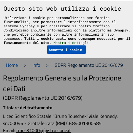
Liceo Scientifico Statale Bruno Touschek - Grottaferrata - Roma
Questo sito web utilizza i cookie
Utilizziamo i cookie per personalizzare per fornire
funzionalità, per permettere l'interfacciamento con il
sistema Synapsy e per analizzare il nostro traffico.
Condividiamo inoltre informazioni con la piattaforma Synapsy,
che potrebbe combinarle con altre informazioni in suo
possesso.
Tutti i cookie usati sono comunque necessari per il
Menu
funzionamento del sito
.
Mostra i dettagli
Accetta i cookie
Home
>
Info
>
GDPR Regolamento UE 2016/679
Regolamento Generale sulla Protezione
dei Dati
(GDPR Regolamento UE 2016/679)
Titolare del trattamento
Liceo Scientifico Statale "Bruno Touschek"Viale Kennedy,
snc00046 - Grottaferrata (RM) CF:84001300585
Email:
rmps31000p@istruzione.it