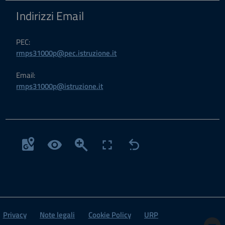
Indirizzi Email
PEC:
rmps31000p@pec.istruzione.it
Email:
rmps31000p@istruzione.it
Privacy
Note legali
Cookie Policy
URP