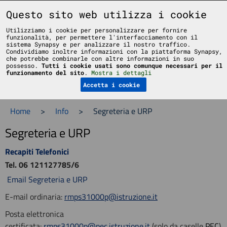
Liceo Scientifico Statale Bruno Touschek - Grottaferrata - Roma
Questo sito web utilizza i cookie
Utilizziamo i cookie per personalizzare per fornire
funzionalità, per permettere l'interfacciamento con il
sistema Synapsy e per analizzare il nostro traffico.
Condividiamo inoltre informazioni con la piattaforma Synapsy,
che potrebbe combinarle con altre informazioni in suo
possesso.
Tutti i cookie usati sono comunque necessari per il
Menu
funzionamento del sito
.
Mostra i dettagli
Accetta i cookie
Home
>
Info
>
Segreteria e URP
Segreteria e URP
Recapiti Telefonici
Tel. 06 121127785/6
Email Segreteria e URP
E-mail ordinaria:
rmps31000p@istruzione.it
Posta elettronica
certificata:
rmps31000p@pec.istruzione.it
(solo da caselle
PEC
)