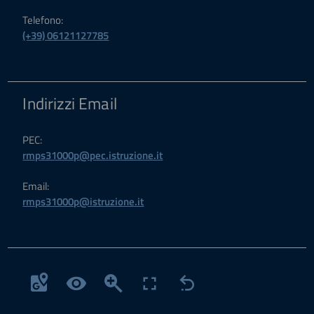
Telefono:
(+39) 06121127785
Indirizzi Email
PEC:
rmps31000p@pec.istruzione.it
Email:
rmps31000p@istruzione.it