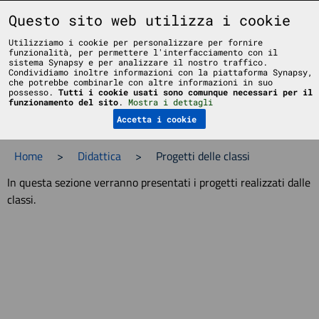
Liceo Scientifico Statale Bruno Touschek - Grottaferrata - Roma
Questo sito web utilizza i cookie
Utilizziamo i cookie per personalizzare per fornire
funzionalità, per permettere l'interfacciamento con il
sistema Synapsy e per analizzare il nostro traffico.
Condividiamo inoltre informazioni con la piattaforma Synapsy,
che potrebbe combinarle con altre informazioni in suo
possesso.
Tutti i cookie usati sono comunque necessari per il
Menu
funzionamento del sito
.
Mostra i dettagli
Accetta i cookie
Home
>
Didattica
>
Progetti delle classi
In questa sezione verranno presentati i progetti realizzati dalle
classi.