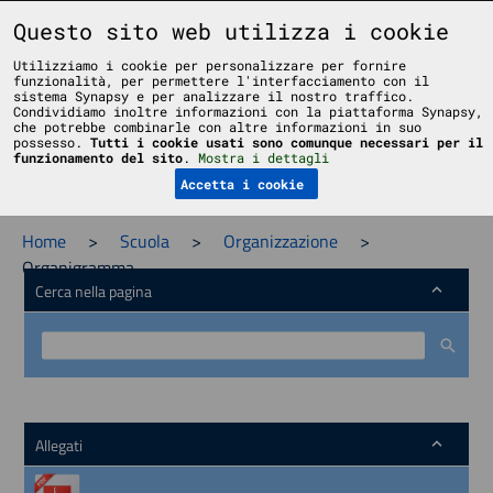
Liceo Scientifico Statale Bruno Touschek - Grottaferrata - Roma
Questo sito web utilizza i cookie
Utilizziamo i cookie per personalizzare per fornire
funzionalità, per permettere l'interfacciamento con il
sistema Synapsy e per analizzare il nostro traffico.
Condividiamo inoltre informazioni con la piattaforma Synapsy,
che potrebbe combinarle con altre informazioni in suo
possesso.
Tutti i cookie usati sono comunque necessari per il
Menu
funzionamento del sito
.
Mostra i dettagli
Accetta i cookie
Home
>
Scuola
>
Organizzazione
>
Organigramma
Cerca nella pagina
Allegati