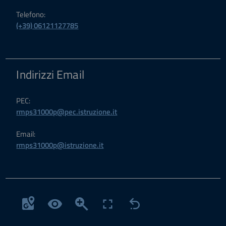
Telefono:
(+39) 06121127785
Indirizzi Email
PEC:
rmps31000p@pec.istruzione.it
Email:
rmps31000p@istruzione.it