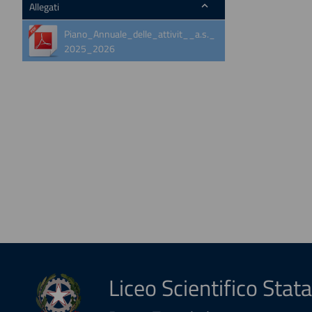
Allegati
Piano_Annuale_delle_attivit__a.s._
2025_2026
Liceo Scientifico Stata