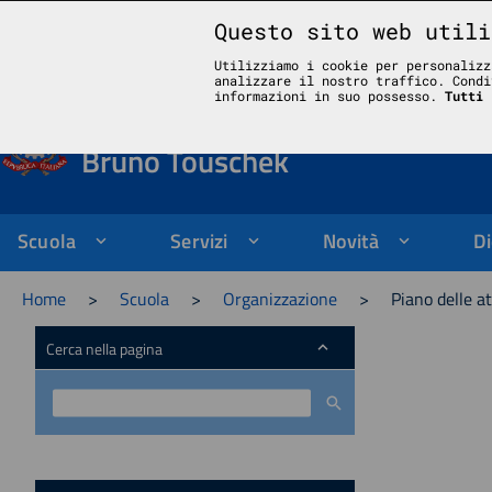
Questo sito web utili
Liceo Scientifico Statale Bruno Touschek - Grottaferrata - Roma
Utilizziamo i cookie per personalizz
analizzare il nostro traffico. Condi
Liceo Scientifico Stata
informazioni in suo possesso.
Tutti 
Bruno Touschek
Scuola
Servizi
Novità
Di
Home
>
Scuola
>
Organizzazione
>
Piano delle at
Cerca nella pagina