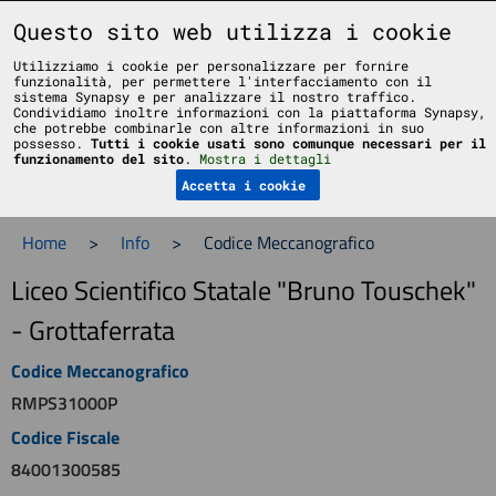
Liceo Scientifico Statale Bruno Touschek - Grottaferrata - Roma
Questo sito web utilizza i cookie
Utilizziamo i cookie per personalizzare per fornire
funzionalità, per permettere l'interfacciamento con il
sistema Synapsy e per analizzare il nostro traffico.
Condividiamo inoltre informazioni con la piattaforma Synapsy,
che potrebbe combinarle con altre informazioni in suo
possesso.
Tutti i cookie usati sono comunque necessari per il
Menu
funzionamento del sito
.
Mostra i dettagli
Accetta i cookie
Home
>
Info
>
Codice Meccanografico
Liceo Scientifico Statale "Bruno Touschek"
- Grottaferrata
Codice Meccanografico
RMPS31000P
Codice Fiscale
84001300585