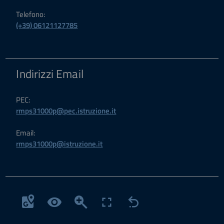
Telefono:
(+39) 06121127785
Indirizzi Email
PEC:
rmps31000p@pec.istruzione.it
Email:
rmps31000p@istruzione.it