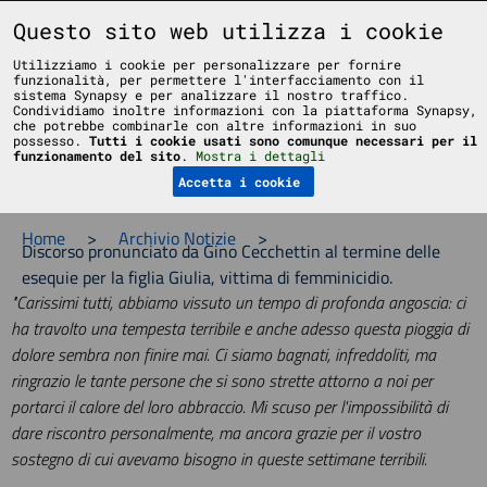
Liceo Scientifico Statale Bruno Touschek - Grottaferrata - Roma
Questo sito web utilizza i cookie
Utilizziamo i cookie per personalizzare per fornire
funzionalità, per permettere l'interfacciamento con il
sistema Synapsy e per analizzare il nostro traffico.
Condividiamo inoltre informazioni con la piattaforma Synapsy,
che potrebbe combinarle con altre informazioni in suo
possesso.
Tutti i cookie usati sono comunque necessari per il
Menu
funzionamento del sito
.
Mostra i dettagli
Accetta i cookie
Home
>
Archivio Notizie
>
Discorso pronunciato da Gino Cecchettin al termine delle
esequie per la figlia Giulia, vittima di femminicidio.
"Carissimi tutti, abbiamo vissuto un tempo di profonda angoscia: ci
ha travolto una tempesta terribile e anche adesso questa pioggia di
dolore sembra non finire mai. Ci siamo bagnati, infreddoliti, ma
ringrazio le tante persone che si sono strette attorno a noi per
portarci il calore del loro abbraccio. Mi scuso per l'impossibilità di
dare riscontro personalmente, ma ancora grazie per il vostro
sostegno di cui avevamo bisogno in queste settimane terribili.