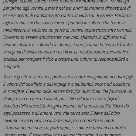
famiglie, scuola, società civile, mondo dell'informazione… Mi rivolgo
per primo agli uomini, perché noi per primi dovremmo dimostrare di
essere agenti di cambiamento contro la violenza di genere. Parliamo
agli altri maschi che conosciamo, sfidando la cultura che tende a
minimizzare la violenza da parte di uomini apparentemente normali.
Dovremmo essere attivamente coinvolti, sfidando la diffusione di
responsabilità, ascoltando le donne, e non girando la testa di fronte
ai segnali di violenza anche i più lievi. La nostra azione personale è
cruciale per rompere il ciclo e creare una cultura di responsabilità e
supporto.
A chi è genitore come me, parlo con il cuore: insegniamo ai nostri figli
il valore del sacrificio e dell'impegno e aiutiamoli anche ad accettare
le sconfitte. Creiamo nelle nostre famiglie quel clima che favorisce un
dialogo sereno perché diventi possibile educare i nostri figli al
rispetto della sacralità di ogni persona, ad una sessualità libera da
ogni possesso e all'amore vero che cerca solo il bene dell'altro.
Viviamo in un'epoca in cui la tecnologia ci connette in modi
straordinari, ma spesso, purtroppo, ci isola e ci priva del contatto
umano reale. È essenziale che i giovani imparino a comunicare