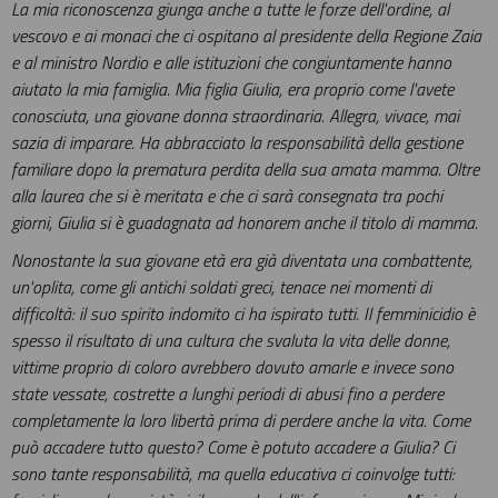
La mia riconoscenza giunga anche a tutte le forze dell'ordine, al
vescovo e ai monaci che ci ospitano al presidente della Regione Zaia
e al ministro Nordio e alle istituzioni che congiuntamente hanno
aiutato la mia famiglia. Mia figlia Giulia, era proprio come l'avete
conosciuta, una giovane donna straordinaria. Allegra, vivace, mai
sazia di imparare. Ha abbracciato la responsabilità della gestione
familiare dopo la prematura perdita della sua amata mamma. Oltre
alla laurea che si è meritata e che ci sarà consegnata tra pochi
giorni, Giulia si è guadagnata ad honorem anche il titolo di mamma.
Nonostante la sua giovane età era già diventata una combattente,
un'oplita, come gli antichi soldati greci, tenace nei momenti di
difficoltà: il suo spirito indomito ci ha ispirato tutti. Il femminicidio è
spesso il risultato di una cultura che svaluta la vita delle donne,
vittime proprio di coloro avrebbero dovuto amarle e invece sono
state vessate, costrette a lunghi periodi di abusi fino a perdere
completamente la loro libertà prima di perdere anche la vita. Come
può accadere tutto questo? Come è potuto accadere a Giulia? Ci
sono tante responsabilità, ma quella educativa ci coinvolge tutti: