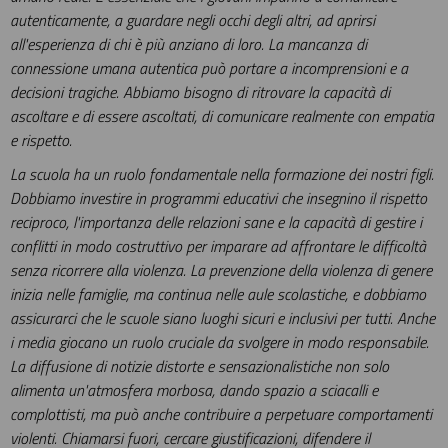
autenticamente, a guardare negli occhi degli altri, ad aprirsi
all'esperienza di chi è più anziano di loro. La mancanza di
connessione umana autentica può portare a incomprensioni e a
decisioni tragiche. Abbiamo bisogno di ritrovare la capacità di
ascoltare e di essere ascoltati, di comunicare realmente con empatia
e rispetto.
La scuola ha un ruolo fondamentale nella formazione dei nostri figli.
Dobbiamo investire in programmi educativi che insegnino il rispetto
reciproco, l'importanza delle relazioni sane e la capacità di gestire i
conflitti in modo costruttivo per imparare ad affrontare le difficoltà
senza ricorrere alla violenza. La prevenzione della violenza di genere
inizia nelle famiglie, ma continua nelle aule scolastiche, e dobbiamo
assicurarci che le scuole siano luoghi sicuri e inclusivi per tutti. Anche
i media giocano un ruolo cruciale da svolgere in modo responsabile.
La diffusione di notizie distorte e sensazionalistiche non solo
alimenta un'atmosfera morbosa, dando spazio a sciacalli e
complottisti, ma può anche contribuire a perpetuare comportamenti
violenti. Chiamarsi fuori, cercare giustificazioni, difendere il