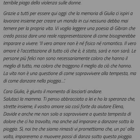
terribile piaga della violenza sulle donne.
Grazie a tutti per essere qui oggi: che la memoria di Giulia ci ispiri a
lavorare insieme per creare un mondo in cui nessuno debba mai
temere per la propria vita. Vi voglio leggere una poesia di Gibran che
credo possa dare una reale rappresentazione di come bisognerebbe
imparare a vivere: 'Il vero amore non è né fisico né romantico. Il vero
amore è l'accettazione di tutto ciò che è, è stato, sarà e non sarà. Le
persone più felici non sono necessariamente coloro che hanno il
meglio di tutto, ma coloro che traggono il meglio da ciò che hanno.
La vita non è una questione di come sopravvivere alla tempesta, ma
di come danzare nella pioggia…'.
Cara Giulia, è giunto il momento di lasciarti andare.
Salutaci la mamma. Ti penso abbracciata a lei e ho la speranza che,
strette insieme, il vostro amore sia così forte da aiutare Elena,
Davide e anche me non solo a sopravvivere a questa tempesta di
dolore che ci ha travolto, ma anche ad imparare a danzare sotto la
pioggia. Sì, noi tre che siamo rimasti vi promettiamo che, un po' alla
volta, impareremo a muovere passi di danza sotto questa pioggia.