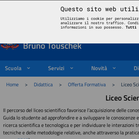
Questo sito web utili
Liceo Scientifico Statale Bruno Touschek - Grottaferrata - Roma
Utilizziamo i cookie per personalizz
analizzare il nostro traffico. Condi
Liceo Scientifico Stata
informazioni in suo possesso.
Tutti 
Bruno Touschek
Scuola
Servizi
Novità
Di
Home
>
Didattica
>
Offerta Formativa
>
Liceo Sc
Liceo Scie
Il percorso del liceo scientifico favorisce l’acquisizione delle con
Guida lo studente ad approfondire e a sviluppare le conoscenze e 
ricerca scientifica e tecnologica e per individuare le interazioni 
tecniche e delle metodologie relative, anche attraverso la pratica