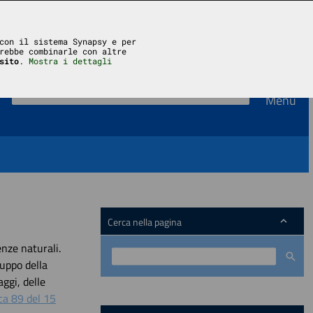
Accedi
con il sistema Synapsy e per
rebbe combinarle con altre
sito
.
Mostra i dettagli
Menu
Cerca nella pagina
enze naturali.
luppo della
ggi, delle
ca 89 del 15