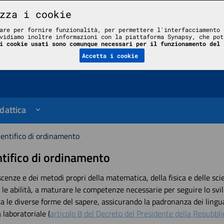
zza i cookie
are per fornire funzionalità, per permettere l'interfacciamento 
vidiamo inoltre informazioni con la piattaforma Synapsy, che pot
le
i cookie usati sono comunque necessari per il funzionamento del 
Accetta i cookie
dattica
ientifico di ordinamento
ntifico di ordinamento
oscenze e dei metodi propri della matematica, della fisica e delle sci
le abilità, a maturare le competenze necessarie per seguire lo svi
tra le diverse forme del sapere, assicurando la padronanza dei lingua
 laboratoriale (
articolo 8 del Decreto del Presidente della Repubbli