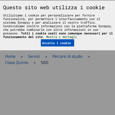
Liceo Scientifico Statale Bruno Touschek - Grottaferrata - Roma
Questo sito web utilizza i cookie
Utilizziamo i cookie per personalizzare per fornire
funzionalità, per permettere l'interfacciamento con il
sistema Synapsy e per analizzare il nostro traffico.
Condividiamo inoltre informazioni con la piattaforma Synapsy,
che potrebbe combinarle con altre informazioni in suo
possesso.
Tutti i cookie usati sono comunque necessari per il
Menu
funzionamento del sito
.
Mostra i dettagli
Accetta i cookie
Home
>
Servizi
>
Percorsi di studio
>
Classi Quinte
>
5AD