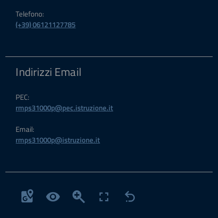
Telefono:
(+39) 06121127785
Indirizzi Email
PEC:
rmps31000p@pec.istruzione.it
Email:
rmps31000p@istruzione.it