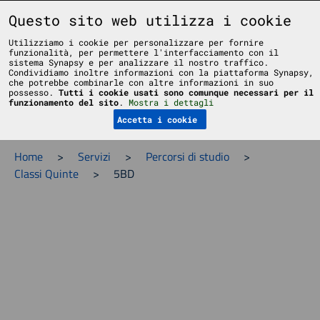
Liceo Scientifico Statale Bruno Touschek - Grottaferrata - Roma
Questo sito web utilizza i cookie
Utilizziamo i cookie per personalizzare per fornire
funzionalità, per permettere l'interfacciamento con il
sistema Synapsy e per analizzare il nostro traffico.
Condividiamo inoltre informazioni con la piattaforma Synapsy,
che potrebbe combinarle con altre informazioni in suo
possesso.
Tutti i cookie usati sono comunque necessari per il
Menu
funzionamento del sito
.
Mostra i dettagli
Accetta i cookie
Home
>
Servizi
>
Percorsi di studio
>
Classi Quinte
>
5BD