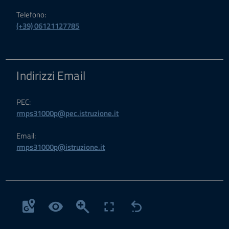
Telefono:
(+39) 06121127785
Indirizzi Email
PEC:
rmps31000p@pec.istruzione.it
Email:
rmps31000p@istruzione.it