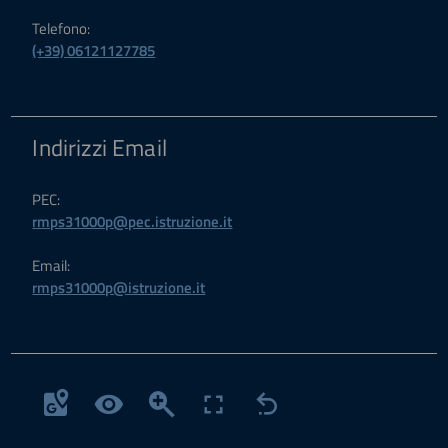
Telefono:
(+39) 06121127785
Indirizzi Email
PEC:
rmps31000p@pec.istruzione.it
Email:
rmps31000p@istruzione.it