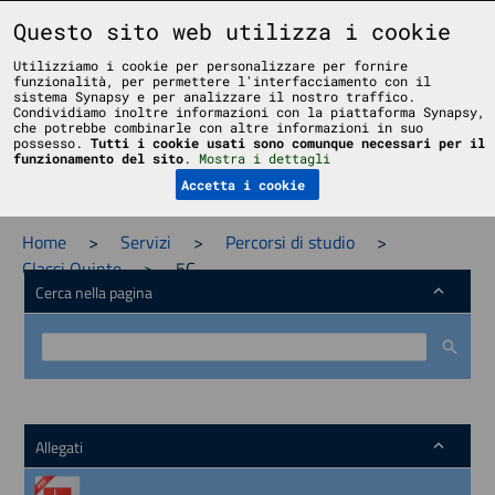
Liceo Scientifico Statale Bruno Touschek - Grottaferrata - Roma
Questo sito web utilizza i cookie
Utilizziamo i cookie per personalizzare per fornire
funzionalità, per permettere l'interfacciamento con il
sistema Synapsy e per analizzare il nostro traffico.
Condividiamo inoltre informazioni con la piattaforma Synapsy,
che potrebbe combinarle con altre informazioni in suo
possesso.
Tutti i cookie usati sono comunque necessari per il
Menu
funzionamento del sito
.
Mostra i dettagli
Accetta i cookie
Home
>
Servizi
>
Percorsi di studio
>
Classi Quinte
>
5C
Cerca nella pagina
Allegati