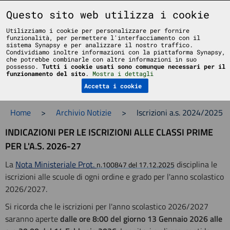
Liceo Scientifico Statale Bruno Touschek - Grottaferrata - Roma
Questo sito web utilizza i cookie
Utilizziamo i cookie per personalizzare per fornire
funzionalità, per permettere l'interfacciamento con il
sistema Synapsy e per analizzare il nostro traffico.
Condividiamo inoltre informazioni con la piattaforma Synapsy,
che potrebbe combinarle con altre informazioni in suo
possesso.
Tutti i cookie usati sono comunque necessari per il
Menu
funzionamento del sito
.
Mostra i dettagli
Accetta i cookie
Home
>
Archivio Notizie
>
Iscrizioni a.s. 2024/2025
INDICAZIONI PER LE ISCRIZIONI ALLE CLASSI PRIME
PER L'A.S. 2026-27
La
Nota Ministeriale Prot.
disciplina le
n.100847 del 17.12.2025
iscrizioni alle scuole di ogni ordine e grado per l'anno scolastico
2026/2027.
Si ricorda che le iscrizioni per l'anno scolastico 2026/2027
saranno aperte
dalle ore 8:00 del giorno 13 Gennaio 2026 alle