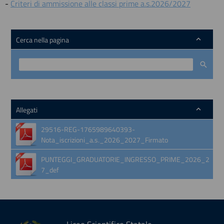
-
Criteri di ammissione alle classi prime a.s.2026/2027
Cerca nella pagina
Allegati
29516-REG-1765989640393-
Nota_iscrizioni_a.s._2026_2027_Firmato
PUNTEGGI_GRADUATORIE_INGRESSO_PRIME_2026_2
7_def