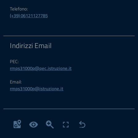
Telefono:
(+39) 06121127785
Indirizzi Email
PEC:
rmps31000p@pec.istruzione.it
Email:
rmps31000p@istruzione.it