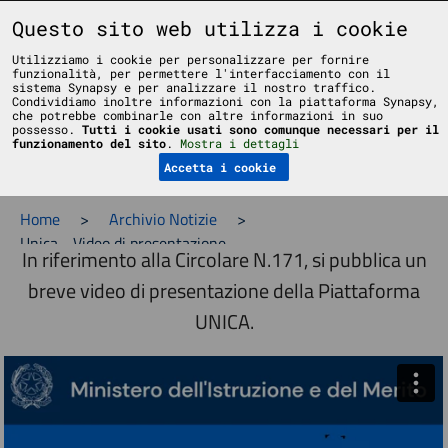
Liceo Scientifico Statale Bruno Touschek - Grottaferrata - Roma
Questo sito web utilizza i cookie
Utilizziamo i cookie per personalizzare per fornire
funzionalità, per permettere l'interfacciamento con il
sistema Synapsy e per analizzare il nostro traffico.
Condividiamo inoltre informazioni con la piattaforma Synapsy,
che potrebbe combinarle con altre informazioni in suo
possesso.
Tutti i cookie usati sono comunque necessari per il
Menu
funzionamento del sito
.
Mostra i dettagli
Accetta i cookie
Home
>
Archivio Notizie
>
Unica - Video di presentazione
In riferimento alla Circolare N.171, si pubblica un
breve video di presentazione della Piattaforma
UNICA.