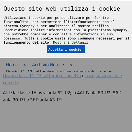
Liceo Scientifico Statale Bruno Touschek - Grottaferrata - Roma
Questo sito web utilizza i cookie
Utilizziamo i cookie per personalizzare per fornire
funzionalità, per permettere l'interfacciamento con il
sistema Synapsy e per analizzare il nostro traffico.
Condividiamo inoltre informazioni con la piattaforma Synapsy,
che potrebbe combinarle con altre informazioni in suo
possesso.
Tutti i cookie usati sono comunque necessari per il
Menu
funzionamento del sito
.
Mostra i dettagli
Accetta i cookie
Home
>
Archivio Notizie
>
Orario 11-13 settembre e assegnazione aule - nuovo
Orario classi 11-13 settembre corretto
e
assegnazione aule
corrette
ATT.: la classe 1B avrà aula 62-P2; la 4AT l'aula 60-P2; 5AD
aula 30-P1 e 3BD aula 43-P1