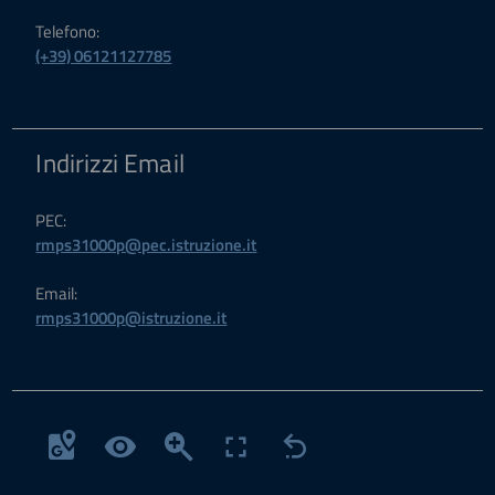
Telefono:
(+39) 06121127785
Indirizzi Email
PEC:
rmps31000p@pec.istruzione.it
Email:
rmps31000p@istruzione.it