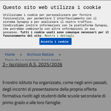
Liceo Scientifico Statale Bruno Touschek - Grottaferrata - Roma
Questo sito web utilizza i cookie
Utilizziamo i cookie per personalizzare per fornire
funzionalità, per permettere l'interfacciamento con il
sistema Synapsy e per analizzare il nostro traffico.
Condividiamo inoltre informazioni con la piattaforma Synapsy,
che potrebbe combinarle con altre informazioni in suo
possesso.
Tutti i cookie usati sono comunque necessari per il
Menu
funzionamento del sito
.
Mostra i dettagli
Accetta i cookie
Home
>
Archivio Notizie
>
Open day e iscrizioni classi prime
2– Iscrizioni A.S. 2025/2026
Il nostro istituto ha organizzato, come negli anni passati,
degli incontri di presentazione della propria offerta
formativa rivolti agli studenti delle scuole secondarie di
primo grado e alle loro famiglie.