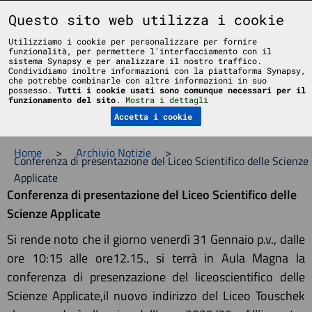
Liceo Scientifico Statale Bruno Touschek - Grottaferrata - Roma
Questo sito web utilizza i cookie
Utilizziamo i cookie per personalizzare per fornire
funzionalità, per permettere l'interfacciamento con il
sistema Synapsy e per analizzare il nostro traffico.
Condividiamo inoltre informazioni con la piattaforma Synapsy,
che potrebbe combinarle con altre informazioni in suo
possesso.
Tutti i cookie usati sono comunque necessari per il
Menu
funzionamento del sito
.
Mostra i dettagli
Accetta i cookie
Home
>
Archivio Notizie
>
Conferenza di presentazione del Liceo Scientifico delle Scienze
Applicate
Conferenza di presentazione del Liceo Scientifico delle
Scienze Applicate
Si rende noto che il giorno venerdì 31 Gennaio p.v., dalle
ore 10:15 alle ore12.15., si terrà in Aula Magna la
conferenza di presenzazione del liceoscientifico delle
Scienze Applicate,il nuovo indirizzo del Liceo Touschek