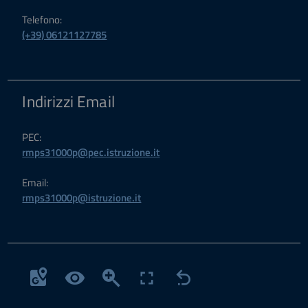
Telefono:
(+39) 06121127785
Indirizzi Email
PEC:
rmps31000p@pec.istruzione.it
Email:
rmps31000p@istruzione.it