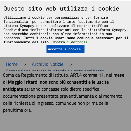
Liceo Scientifico Statale Bruno Touschek - Grottaferrata - Roma
Questo sito web utilizza i cookie
Utilizziamo i cookie per personalizzare per fornire
funzionalità, per permettere l'interfacciamento con il
sistema Synapsy e per analizzare il nostro traffico.
Condividiamo inoltre informazioni con la piattaforma Synapsy,
che potrebbe combinarle con altre informazioni in suo
possesso.
Tutti i cookie usati sono comunque necessari per il
Menu
funzionamento del sito
.
Mostra i dettagli
Accetta i cookie
Home
>
Archivio Notizie
>
Sospensione entrate in ritardo e uscite anticipate
Come da Regolamento di Istituto,
ART.4 comma 11
, nel
mese
di Maggio
i
ritardi non sono più consentiti e le uscite
anticipate
saranno concesse solo dietro specifica
documentazione presentata preventivamente o al momento
della richiesta di ingresso, comunque non prima della
penultima ora.