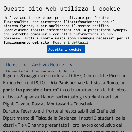
Liceo Scientifico Statale Bruno Touschek - Grottaferrata - Roma
Questo sito web utilizza i cookie
Utilizziamo i cookie per personalizzare per fornire
funzionalità, per permettere l'interfacciamento con il
sistema Synapsy e per analizzare il nostro traffico.
Condividiamo inoltre informazioni con la piattaforma Synapsy,
che potrebbe combinarle con altre informazioni in suo
possesso.
Tutti i cookie usati sono comunque necessari per il
Menu
funzionamento del sito
.
Mostra i dettagli
Accetta i cookie
Home
>
Archivio Notizie
>
Progetto Via Panisperna e la fisica
Il giorno 8 maggio si è concluso al CREF, Centro delle Ricerche
Enrico Fermi, il PCTO
“Via Panisperna e la fisica a Roma, un
ponte tra passato e futuro”
in collaborazione con la Biblioteca
di Fisica-Sapienza. Hanno partecipato gli studenti dei licei
Righi, Cavour, Pascal, Montessori e Touschek.
Durante l’evento e di fronte ai responsabili del Cref e del
Dipartimento di Fisica della Sapienza, i nostri 3 studenti delle
classi 4T e 4E hanno presentato il loro lavoro conclusivo del