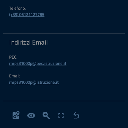
Telefono:
(+39) 06121127785
Indirizzi Email
PEC:
rmps31000p@pec.istruzione.it
Email:
rmps31000p@istruzione.it