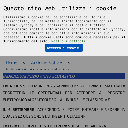
Liceo Scientifico Statale Bruno Touschek - Grottaferrata - Roma
Questo sito web utilizza i cookie
Utilizziamo i cookie per personalizzare per fornire
funzionalità, per permettere l'interfacciamento con il
sistema Synapsy e per analizzare il nostro traffico.
Condividiamo inoltre informazioni con la piattaforma Synapsy,
che potrebbe combinarle con altre informazioni in suo
possesso.
Tutti i cookie usati sono comunque necessari per il
Menu
funzionamento del sito
.
Mostra i dettagli
Accetta i cookie
Home
>
Archivio Notizie
>
Indicazioni inizio anno scolastico
INDICAZIONI INIZIO ANNO SCOLASTICO
ENTRO IL 5 SETTEMBRE
2025 SARANNO INVIATE, TRAMITE MAIL DALLA
SEGRETERIA, LE CREDENZIALI PER ACCEDERE AL REGISTRO
ELETTRONICO AI GENITORI DEGLI ALUNNI DELLE CLASSI PRIME.
IL 6 SETTEMBRE
, ACCEDENDO, SI POTRA’ ENTRARE E VEDERE IN
QUALE SEZIONE SONO STATI INSERITI GLI ALUNNI.
LA LISTA DEI
LIBRI DI TESTO
SI TROVA SUL SITO IN EVIDENZA.