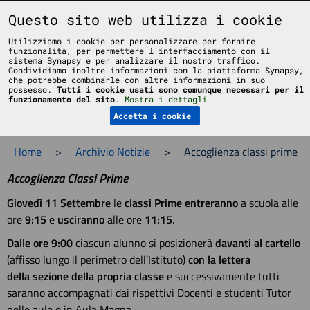
Liceo Scientifico Statale Bruno Touschek - Grottaferrata - Roma
Questo sito web utilizza i cookie
Utilizziamo i cookie per personalizzare per fornire
funzionalità, per permettere l'interfacciamento con il
sistema Synapsy e per analizzare il nostro traffico.
Condividiamo inoltre informazioni con la piattaforma Synapsy,
che potrebbe combinarle con altre informazioni in suo
possesso.
Tutti i cookie usati sono comunque necessari per il
Menu
funzionamento del sito
.
Mostra i dettagli
Accetta i cookie
Home
>
Archivio Notizie
>
Accoglienza classi prime
Accoglienza Classi Prime
Giovedì 11 Settembre
le
classi Prime
entreranno
a scuola alle
ore
9:15
e
usciranno
alle ore
11:15
.
Dalle ore 9:00
ciascun alunno si posizionerà
davanti al cartello
(affisso lungo il perimetro dell’Istituto)
con la lettera
della sezione della propria classe
e successivamente tutti
saranno accompagnati dai rispettivi Docenti e studenti Tutor
nelle aule o in Aula Magna.