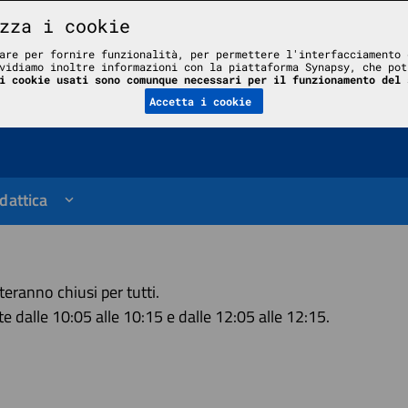
zza i cookie
are per fornire funzionalità, per permettere l'interfacciamento 
vidiamo inoltre informazioni con la piattaforma Synapsy, che pot
le
i cookie usati sono comunque necessari per il funzionamento del 
Accetta i cookie
dattica
teranno chiusi per tutti.
e dalle 10:05 alle 10:15 e dalle 12:05 alle 12:15.