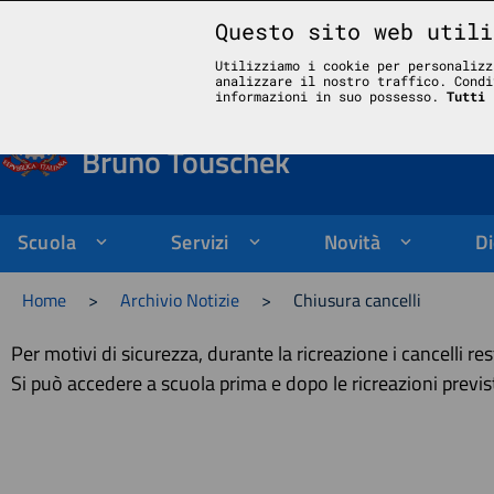
Questo sito web utili
Liceo Scientifico Statale Bruno Touschek - Grottaferrata - Roma
Utilizziamo i cookie per personalizz
analizzare il nostro traffico. Condi
Liceo Scientifico Stata
informazioni in suo possesso.
Tutti 
Bruno Touschek
Scuola
Servizi
Novità
Di
Home
>
Archivio Notizie
>
Chiusura cancelli
Per motivi di sicurezza, durante la ricreazione i cancelli res
Si può accedere a scuola prima e dopo le ricreazioni previst