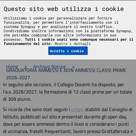
Liceo Scientifico Statale Bruno Touschek - Grottaferrata - Roma
Questo sito web utilizza i cookie
Utilizziamo i cookie per personalizzare per fornire
funzionalità, per permettere l'interfacciamento con il
sistema Synapsy e per analizzare il nostro traffico.
Condividiamo inoltre informazioni con la piattaforma Synapsy,
che potrebbe combinarle con altre informazioni in suo
possesso.
Tutti i cookie usati sono comunque necessari per il
Menu
funzionamento del sito
.
Mostra i dettagli
Accetta i cookie
Home
>
Archivio Notizie
>
GRADUATORIA AMMESSI E NON AMMESSI CLASSI PRIME
2026-2027
In seguito alle iscrizioni, il Collegio Docenti ha disposto, per
l'a.s. 2026/2027, la formazione di 12 classi prime per un totale
di 309 alunni.
Si ricorda che sono stati seguiti i
criteri
stabiliti dal Consiglio di
Istituto, pubblicati sul sito e presentati durante gli open day,
dove per essere ammessi dentro il liceo si considerano i punti
di vicinanza, fratelli frequentanti, lavoro presso Grottaferrata e