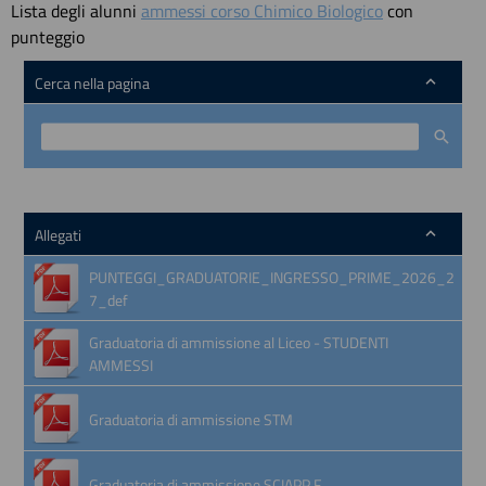
Lista degli alunni
ammessi corso Chimico Biologico
con
punteggio
Cerca nella pagina
Allegati
PUNTEGGI_GRADUATORIE_INGRESSO_PRIME_2026_2
7_def
Graduatoria di ammissione al Liceo - STUDENTI
AMMESSI
Graduatoria di ammissione STM
Graduatoria di ammissione SCIAPP F