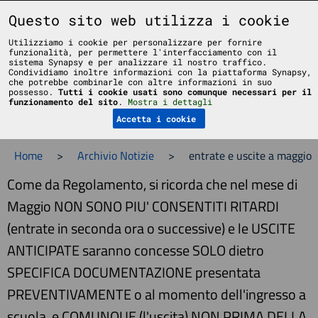
Liceo Scientifico Statale Bruno Touschek - Grottaferrata - Roma
Questo sito web utilizza i cookie
Utilizziamo i cookie per personalizzare per fornire
funzionalità, per permettere l'interfacciamento con il
sistema Synapsy e per analizzare il nostro traffico.
Condividiamo inoltre informazioni con la piattaforma Synapsy,
che potrebbe combinarle con altre informazioni in suo
possesso.
Tutti i cookie usati sono comunque necessari per il
Menu
funzionamento del sito
.
Mostra i dettagli
Accetta i cookie
Home
>
Archivio Notizie
>
entrate e uscite a maggio
Come da Regolamento, si ricorda che nel mese di
Maggio NON SONO PIU' CONSENTITI RITARDI
(entrate in seconda ora o successive) e le USCITE
ANTICIPATE saranno concesse SOLO dietro
SPECIFICA DOCUMENTAZIONE presentata
PREVENTIVAMENTE o al momento dell'ingresso a
scuola, e COMUNQUE (l'uscita) NON PRIMA DELLA