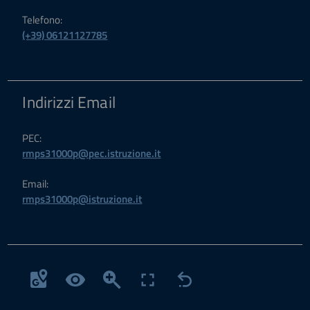
Telefono:
(+39) 06121127785
Indirizzi Email
PEC:
rmps31000p@pec.istruzione.it
Email:
rmps31000p@istruzione.it